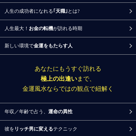
人生の成功者になれる
｢天職｣
とは?
人生最大！
お金の転機
が訪れる時期
新しい環境で
金運をもたらす人
あなたにもうすぐ訪れる
極上の出逢い
まで、
金運風水ならではの観点で紐解く
年収／年齢で占う、
運命の異性
彼を
リッチ男に変える
テクニック